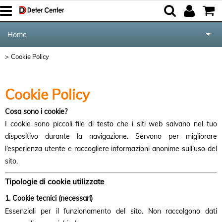
Home
Cookie Policy
Detergenti Professionali
Attrezzature Pulizia
Cookie Policy
Macchine Pulizia
Cosa sono i cookie?
I cookie sono piccoli file di testo che i siti web salvano nel tuo
Deodoranti e Insetticidi
dispositivo durante la navigazione. Servono per migliorare
l’esperienza utente e raccogliere informazioni anonime sull’uso del
Forniture HoReCa
sito.
Tipologie di cookie utilizzate
Carta
1. Cookie tecnici (necessari)
Essenziali per il funzionamento del sito. Non raccolgono dati
Plastica