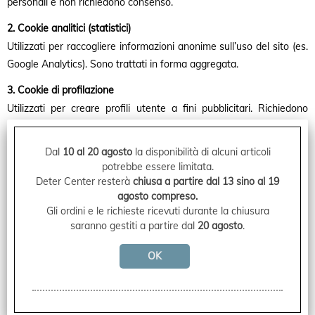
personali e non richiedono consenso.
Blog
2. Cookie analitici (statistici)
Utilizzati per raccogliere informazioni anonime sull’uso del sito (es.
News
Google Analytics). Sono trattati in forma aggregata.
3. Cookie di profilazione
Utilizzati per creare profili utente a fini pubblicitari. Richiedono
consenso esplicito.
Dal
10 al 20 agosto
la disponibilità di alcuni articoli
Gestione dei cookie
potrebbe essere limitata.
Puoi gestire i cookie tramite:
Deter Center resterà
chiusa a partire dal 13 sino al 19
agosto compreso.
Le impostazioni del browser (bloccare, cancellare)
Gli ordini e le richieste ricevuti durante la chiusura
Il banner iniziale di consenso (se implementato)
saranno gestiti a partire dal
20 agosto
.
Estensioni di blocco cookie (es. Ghostery, uBlock)
Come disattivare i cookie nel browser
Chrome
: Impostazioni ? Privacy e sicurezza ? Cookie e altri
dati dei siti