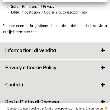
Firefox
: Opzioni ? Privacy e sicurezza ? Cookie e dati dei siti
Safari
: Preferenze ? Privacy
Edge
: Impostazioni ? Cookie e autorizzazioni sito
Per domande sulla gestione dei cookie o dei tuoi dati, scrivici a:
info@detercenter.com
Informazioni di vendita
Condizioni di vendita
Come ordinare
Privacy e Cookie Policy
Come pagare
Privacy Policy
Spedizioni
Cookie Policy
Contatti
Deter Center
Via Pontevecchio 42/V
Resi e Diritto di Recesso
16042 Carasco (GE) Italy
Tel. +39 0185 300 311 - 329 635 3782 (WhatsApp)
Questo sito usa i cookie per fornirti un'esperienza migliore. Cliccando su
RESI E RECESSO